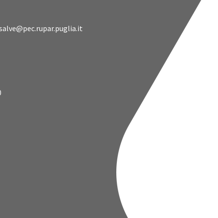
alve@pec.rupar.puglia.it
0